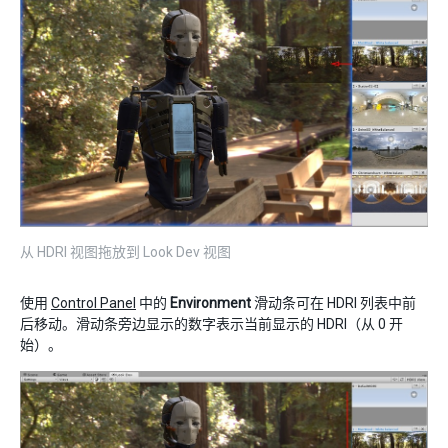
从 HDRI 视图拖放到 Look Dev 视图
使用
Control Panel
中的
Environment
滑动条可在 HDRI 列表中前
后移动。滑动条旁边显示的数字表示当前显示的 HDRI（从 0 开
始）。