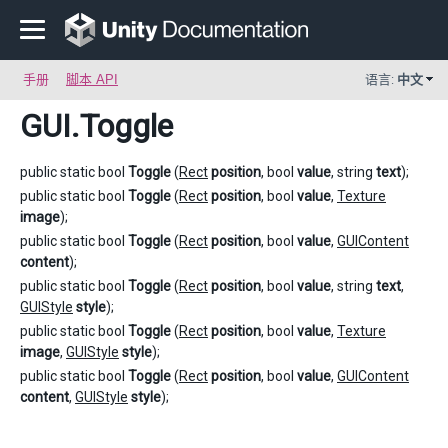
手册
脚本 API
语言:
中文
GUI
.Toggle
public static bool
Toggle
(
Rect
position
, bool
value
, string
text
);
public static bool
Toggle
(
Rect
position
, bool
value
,
Texture
image
);
public static bool
Toggle
(
Rect
position
, bool
value
,
GUIContent
content
);
public static bool
Toggle
(
Rect
position
, bool
value
, string
text
,
GUIStyle
style
);
public static bool
Toggle
(
Rect
position
, bool
value
,
Texture
image
,
GUIStyle
style
);
public static bool
Toggle
(
Rect
position
, bool
value
,
GUIContent
content
,
GUIStyle
style
);