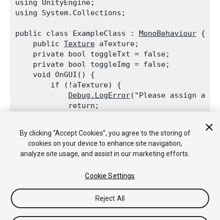
using UnityEngine;

using System.Collections;
public class ExampleClass : 
MonoBehaviour
 {

    public 
Texture
 aTexture;

    private bool toggleTxt = false;

    private bool toggleImg = false;

    void OnGUI() {

        if (!aTexture) {

Debug.LogError
("Please assign a te
            return;

        }

        toggleTxt = 
GUI.Toggle
(new 
Rect
(10, 10
By clicking “Accept Cookies”, you agree to the storing of
        toggleImg = 
GUI.Toggle
(new 
Rect
(10, 50
cookies on your device to enhance site navigation,
    }

analyze site usage, and assist in our marketing efforts.
Cookie Settings
Reject All
Copyright © 2017 Unity Technologies. Publication 2017.2
教程
社区答案
知识库
论坛
Asset Store
法律条款
隐私政