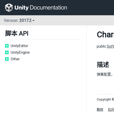
Version:
2017.2
Char
脚本 API
UnityEditor
public
Soft
UnityEngine
Other
描述
弹簧配置
Copyright ©
教程
社