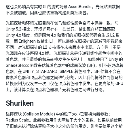
这也会影响具有实时 GI 的流式场景 AssetBundle。光照贴图数据
不会被加载，因此也应该重新构建此类捆绑包。
光照探针和环境光照目前在伽马和线性颜色空间中保持一致。与
Unity 5.2 相比，环境光照存在一些差异。输出现在将正确匹配
Unity 4.x 强度，但是因为 4.x 和我们的光照投影代码会生成 L2 系
数，而 Enlighten 仅输出 L1，所以最终光照探针的衰减可能看起来
不同。对光照探针的 L2 支持将在未来版本中出现。方向性非重要
光源现在应该匹配 4.x 版。 光照探针总是传递到线性颜色空间中的
着色器，并且最终的伽马转换发生在 GPU 上。如果使用了 Unity 的
ShadeSHxxx 函数来估算着色器中的球面谐波 (SH)，则不必更改着
色器。在 UNITY_STANDARD_SIMPLE 着色器中，SH 估算不会在
像素着色器和顶点着色器之间进行分割，因此我们将线性到伽马的
转换限制为仅发生一次且仅在顶点着色器中发生。在更高级的 GPU
上，该计算会在顶点着色器和片元着色器之间进行分割。
Shuriken
碰撞模块 (Collision Module) 中的粒子大小已替换为新参数：
Radius Scale。此新参数用作实际粒子大小的乘数。如果以前使用
了旧值来执行除估算粒子大小之外的任何用途，则需要使用这个新