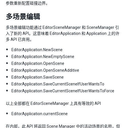
参数重新配置碰撞边界。
多场景编辑
多场景编辑功能通过 EditorSceneManager 和 SceneManager 引
入了新的 API。这意味着 EditorApplication 和 Application 上的许
多 API 已弃用。
EditorApplication.NewScene
EditorApplication.NewEmptyScene
EditorApplication.OpenScene
EditorApplication.OpenSceneAdditive
EditorApplication.SaveScene
EditorApplication.SaveCurrentSceneIfUserWantsTo
EditorApplication.SaveCurrentSceneIfUserWantsToForce
以上全部都在 EditorSceneManager 上具有等效的 API
EditorApplication.currentScene
在内部，此 API 将返回 Scene Manager 中的活动场景的名称，但