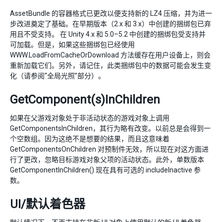
AssetBundle 的容器格式已更改以便支持新的 LZ4 压缩，并为进一
步改进奠定了基础。在早期版本（2.x 和 3.x）中创建的捆绑包已弃
用且不受支持。 在 Unity 4.x 和 5.0–5.2 中创建的捆绑包受支持并
可加载。但是，如果这些捆绑包已经使用
WWW.LoadFromCacheOrDownload 方法缓存在用户设备上，则会
重新加载它们。另外，请记住，此类捆绑包中的数据可能会发生变
化（请参阅“全局光照”部分）。
GetComponent(s)InChildren
如果在父游戏对象处于非活动状态的游戏对象上调用
GetComponentsInChildren，其行为略有改变。以前总是会得到一
个空数组。因为这绝不是想要的结果，而且这意味着
GetComponentsOnChildren 对预制件无效，所以现在对这方面进
行了更改，忽略目标游戏对象父项的活动状态。此外，单数版本
GetComponentInChildren() 现在具有可选的 includeInactive 参
数。
UI/默认着色器