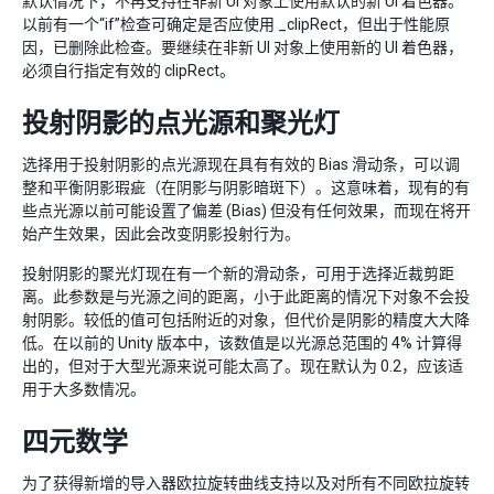
默认情况下，不再支持在非新 UI 对象上使用默认的新 UI 着色器。
以前有一个“if”检查可确定是否应使用 _clipRect，但出于性能原
因，已删除此检查。要继续在非新 UI 对象上使用新的 UI 着色器，
必须自行指定有效的 clipRect。
投射阴影的点光源和聚光灯
选择用于投射阴影的点光源现在具有有效的 Bias 滑动条，可以调
整和平衡阴影瑕疵（在阴影与阴影暗斑下）。这意味着，现有的有
些点光源以前可能设置了偏差 (Bias) 但没有任何效果，而现在将开
始产生效果，因此会改变阴影投射行为。
投射阴影的聚光灯现在有一个新的滑动条，可用于选择近裁剪距
离。此参数是与光源之间的距离，小于此距离的情况下对象不会投
射阴影。较低的值可包括附近的对象，但代价是阴影的精度大大降
低。在以前的 Unity 版本中，该数值是以光源总范围的 4% 计算得
出的，但对于大型光源来说可能太高了。现在默认为 0.2，应该适
用于大多数情况。
四元数学
为了获得新增的导入器欧拉旋转曲线支持以及对所有不同欧拉旋转