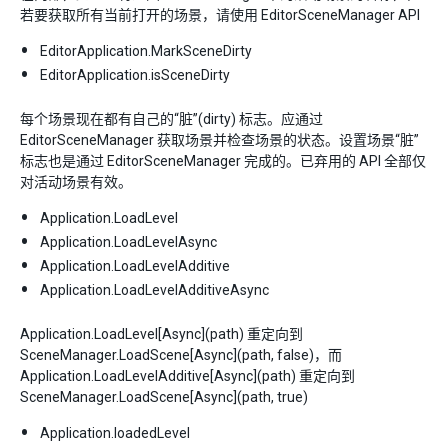
若要获取所有当前打开的场景，请使用 EditorSceneManager API
EditorApplication.MarkSceneDirty
EditorApplication.isSceneDirty
每个场景现在都有自己的“脏”(dirty) 标志。应通过
EditorSceneManager 获取场景并检查场景的状态。设置场景“脏”
标志也是通过 EditorSceneManager 完成的。已弃用的 API 全部仅
对活动场景有效。
Application.LoadLevel
Application.LoadLevelAsync
Application.LoadLevelAdditive
Application.LoadLevelAdditiveAsync
Application.LoadLevel[Async](path) 重定向到
SceneManager.LoadScene[Async](path, false)，而
Application.LoadLevelAdditive[Async](path) 重定向到
SceneManager.LoadScene[Async](path, true)
Application.loadedLevel