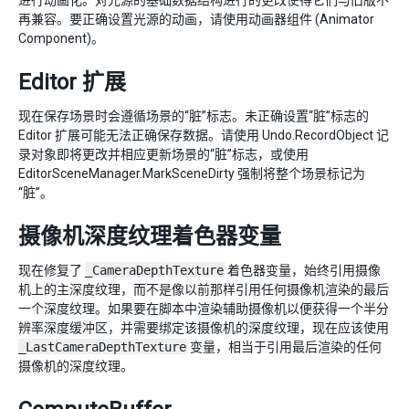
进行动画化。对光源的基础数据结构进行的更改使得它们与旧版不
再兼容。要正确设置光源的动画，请使用动画器组件 (Animator
Component)。
Editor 扩展
现在保存场景时会遵循场景的“脏”标志。未正确设置“脏”标志的
Editor 扩展可能无法正确保存数据。请使用 Undo.RecordObject 记
录对象即将更改并相应更新场景的“脏”标志，或使用
EditorSceneManager.MarkSceneDirty 强制将整个场景标记为
“脏”。
摄像机深度纹理着色器变量
现在修复了
_CameraDepthTexture
着色器变量，始终引用摄像
机上的主深度纹理，而不是像以前那样引用任何摄像机渲染的最后
一个深度纹理。如果要在脚本中渲染辅助摄像机以便获得一个半分
辨率深度缓冲区，并需要绑定该摄像机的深度纹理，现在应该使用
_LastCameraDepthTexture
变量，相当于引用最后渲染的任何
摄像机的深度纹理。