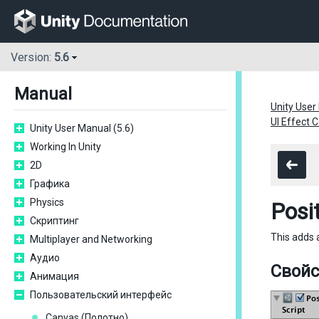
Version:
5.6
Manual
Unity User
UI Effect
Unity User Manual (5.6)
Working In Unity
2D
Графика
Physics
Posi
Скриптинг
This adds 
Multiplayer and Networking
Аудио
Свойс
Анимация
Пользовательский интерфейс
Сanvas (Полотно)