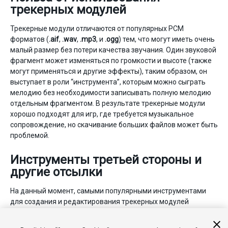
трекерных модулей
Трекерные модули отличаются от популярных PCM
форматов (
.aif
,
.wav
,
.mp3
, и
.ogg
) тем, что могут иметь очень
малый размер без потери качества звучания. Один звуковой
фрагмент может изменяться по громкости и высоте (также
могут применяться и другие эффекты), таким образом, он
выступает в роли “инструмента”, которым можно сыграть
мелодию без необходимости записывать полную мелодию
отдельным фрагментом. В результате трекерные модули
хорошо подходят для игр, где требуется музыкальное
сопровождение, но скачивание больших файлов может быть
проблемой.
Инструменты третьей стороны и
другие отсылки
На данный момент, самыми популярными инструментами
для создания и редактирования трекерных модулей
являются MilkyTracker для OSX и OpenMPI для Windows. Для
дополнительной информации и обсуждения, пожалуйста,