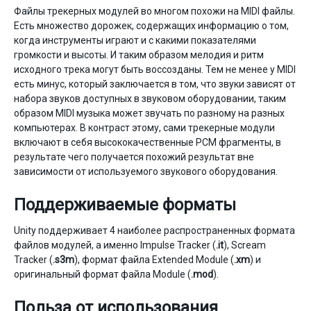
Файлы трекерных модулей во многом похожи на MIDI файлы.
Есть множество дорожек, содержащих информацию о том,
когда инструменты играют и с какими показателями
громкости и высоты. И таким образом мелодия и ритм
исходного трека могут быть воссозданы. Тем не менее у MIDI
есть минус, который заключается в том, что звуки зависят от
набора звуков доступных в звуковом оборудовании, таким
образом MIDI музыка может звучать по разному на разных
компьютерах. В контраст этому, сами трекерные модули
включают в себя высококачественные PCM фрагменты, в
результате чего получается похожий результат вне
зависимости от используемого звукового оборудования.
Поддерживаемые форматы
Unity поддерживает 4 наиболее распространенных формата
файлов модулей, а именно Impulse Tracker (
.it
), Scream
Tracker (
.s3m
), формат файла Extended Module (
.xm
) и
оригинальный формат файла Module (
.mod
).
Польза от использования