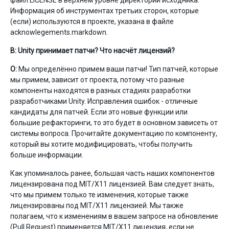
файл LICENSE в верхнем уровне директории исходника.
Информация об инструментах третьих сторон, которые
(если) используются в проекте, указана в файле
acknowlegements.markdown.
В: Unity принимает патчи? Что насчёт лицензий?
О:
Мы определённо примем ваши патчи! Тип патчей, которые
мы примем, зависит от проекта, потому что разные
компоненты находятся в разных стадиях разработки
разработчиками Unity. Исправления ошибок - отличные
кандидаты для патчей. Если это новые функции или
большие рефакторинги, то это будет в основном зависеть от
системы вопроса. Прочитайте документацию по компоненту,
который вы хотите модифицировать, чтобы получить
больше информации.
Как упоминалось ранее, большая часть наших компонентов
лицензирована под MIT/X11 лицензией. Вам следует знать,
что мы примем только те изменения, которые также
лицензированы под MIT/X11 лицензией. Мы также
полагаем, что к изменениям в вашем запросе на обновление
(Pull Request) применяется MIT/X11 лицензия, если не