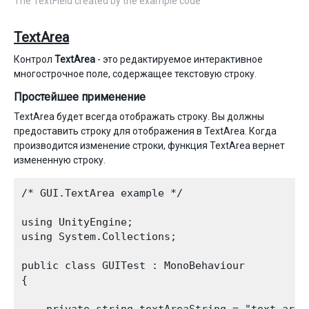
The TextField created by the example code
TextArea
Контрол
TextArea
- это редактируемое интерактивное
многострочное поле, содержащее текстовую строку.
Простейшее применение
TextArea будет всегда отображать строку. Вы должны
предоставить строку для отображения в TextArea. Когда
производится изменение строки, функция TextArea вернет
измененную строку.
/* GUI.TextArea example */

using UnityEngine;

using System.Collections;

public class GUITest : MonoBehaviour

{

    private string textAreaString = "text area"