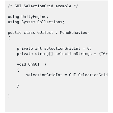
/* GUI.SelectionGrid example */

using UnityEngine;

using System.Collections;

public class GUITest : MonoBehaviour 

{

    private int selectionGridInt = 0;

    private string[] selectionStrings = {"Grid
    void OnGUI () 

    {

        selectionGridInt = GUI.SelectionGrid (
    }

}
