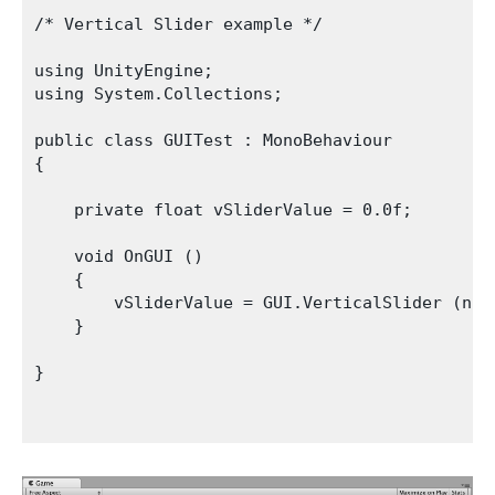
/* Vertical Slider example */

using UnityEngine;

using System.Collections;

public class GUITest : MonoBehaviour 

{

    private float vSliderValue = 0.0f;

    void OnGUI () 

    {

        vSliderValue = GUI.VerticalSlider (new
    }

}
