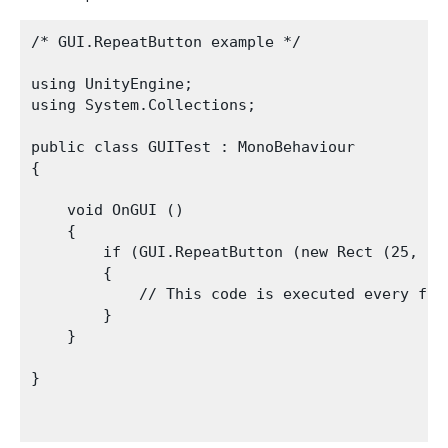
/* GUI.RepeatButton example */

using UnityEngine;

using System.Collections;

public class GUITest : MonoBehaviour 

{

    void OnGUI () 

    {

        if (GUI.RepeatButton (new Rect (25, 25
        {

            // This code is executed every fra
        }

    }

}
