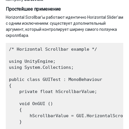
Простейшее применение
Horizontal Scrollbar’ы работают идентично Horizontal Slider’ам
с одним исключением: существует дополнительный
аргумент, который контролирует ширину самого ползунка
скроллбара.
/* Horizontal Scrollbar example */

using UnityEngine;

using System.Collections;

public class GUITest : MonoBehaviour 

{

    private float hScrollbarValue;

    void OnGUI () 

    {

        hScrollbarValue = GUI.HorizontalScroll
    }
