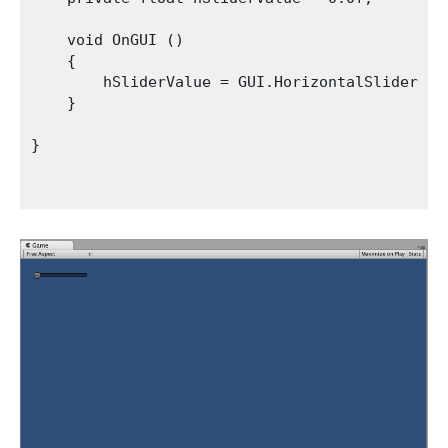
    void OnGUI () 

    {

        hSliderValue = GUI.HorizontalSlider (n
    }

}
