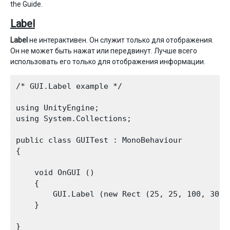
the Guide.
Label
Label
не интерактивен. Он служит только для отображения.
Он не может быть нажат или передвинут. Лучше всего
использовать его только для отображения информации.
/* GUI.Label example */

using UnityEngine;

using System.Collections;

public class GUITest : MonoBehaviour 

{

    void OnGUI () 

    {

        GUI.Label (new Rect (25, 25, 100, 30), 
    }

}
