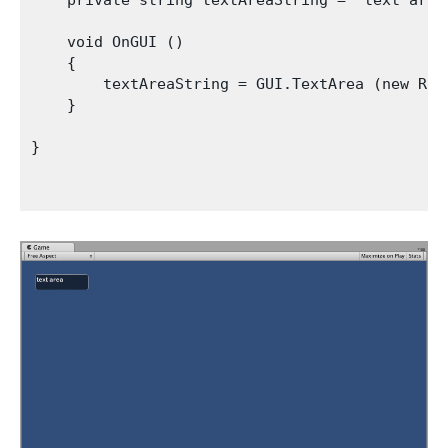
    void OnGUI ()

    {

        textAreaString = GUI.TextArea (new Rec
    }

}
