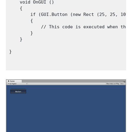
    void OnGUI () 

    {

        if (GUI.Button (new Rect (25, 25, 100, 
        {

            // This code is executed when the B
        }

    }

}
