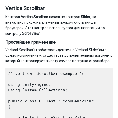
VerticalScrollbar
Контрол
VerticalScrollbar
похож на контрол
Slider
, но
визуально похож на элементы прокрутки страниц в
браузерах. Этот контрол используется для навигации по
контролу
ScrollView
.
Простейшее применение
Vertical Scrollbar’ы работают идентично Vertical Slider’ам с
одним исключением: существует дополнительный аргумент,
который контролирует высоту самого ползунка скроллбара.
/* Vertical Scrollbar example */

using UnityEngine;

using System.Collections;

public class GUITest : MonoBehaviour

{

    private float vScrollbarValue;
