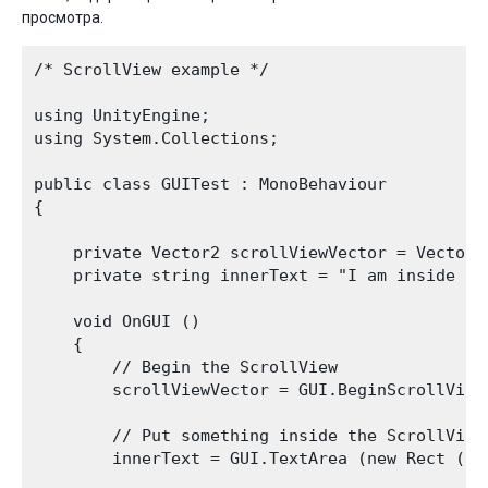
просмотра.
/* ScrollView example */

using UnityEngine;

using System.Collections;

public class GUITest : MonoBehaviour 

{

    private Vector2 scrollViewVector = Vector2.
    private string innerText = "I am inside the
    void OnGUI () 

    {

        // Begin the ScrollView

        scrollViewVector = GUI.BeginScrollView
        // Put something inside the ScrollView

        innerText = GUI.TextArea (new Rect (0,