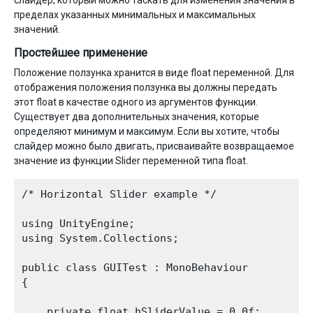
слайдер, который можно таскать для изменения значения в
пределах указанных минимальных и максимальных
значений.
Простейшее применение
Положение ползунка хранится в виде float переменной. Для
отображения положения ползунка вы должны передать
этот float в качестве одного из аргументов функции.
Существует два дополнительных значения, которые
определяют минимум и максимум. Если вы хотите, чтобы
слайдер можно было двигать, присваивайте возвращаемое
значение из функции Slider переменной типа float.
/* Horizontal Slider example */

using UnityEngine;

using System.Collections;

public class GUITest : MonoBehaviour 

{

    private float hSliderValue = 0.0f;
