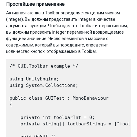
Простейшее применение
Активная кнопка в Toolbar определяется целым числом
(integer). Вы должны предоставить integer в качестве
аргумента функции. Чтобы сделать Toolbar интерактивным,
вы должны присвоить integer переменной возвращаемое
функцией значение. Число элементов в массиве с
содержимым, который вы передадите, определит
количество кнопок, отображаемых в Toolbar.
/* GUI.Toolbar example */

using UnityEngine;

using System.Collections;

public class GUITest : MonoBehaviour 

{

    private int toolbarInt = 0;

    private string[] toolbarStrings = {"Toolba
    void OnGUI () 
