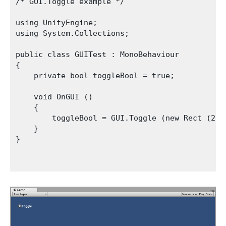
/* GUI.Toggle example */

using UnityEngine;

using System.Collections;

public class GUITest : MonoBehaviour 

{

    private bool toggleBool = true;

    void OnGUI () 

    {

        toggleBool = GUI.Toggle (new Rect (25,
    }

}
