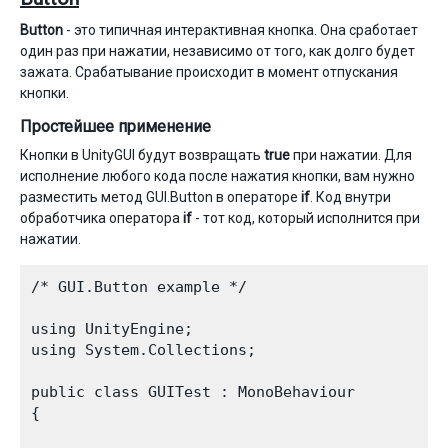
Button
- это типичная интерактивная кнопка. Она сработает
один раз при нажатии, независимо от того, как долго будет
зажата. Срабатывание происходит в момент отпускания
кнопки.
Простейшее применение
Кнопки в UnityGUI будут возвращать
true
при нажатии. Для
исполнение любого кода после нажатия кнопки, вам нужно
разместить метод GUI.Button в операторе
if
. Код внутри
обработчика оператора
if
- тот код, который исполнится при
нажатии.
/* GUI.Button example */

using UnityEngine;

using System.Collections;

public class GUITest : MonoBehaviour 

{
