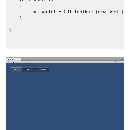
    {

        toolbarInt = GUI.Toolbar (new Rect (25
    }

}
