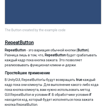
The Button created by the example code
RepeatButton
RepeatButton
- это вариация обычной кнопки (
Button
).
Разница лишь в том, что,
RepeatButton
будет срабатывать
каждый кадр пока кнопка зажата. Это позволяет
реализовывать функционал кликни-и-держи.
Простейшее применение
В UnityGUI, RepeatButton’ы будут возвращать
true
каждый
кадр пока они кликнуты. Для выполнение какого-либо кода
пока кнопка кликнута, вам нужно использовать метод
GUI.RepeatButton в условии
if
. В обработчике условия
if
находится код, который будет исполняться пока зажата
кнопка RepeatButton.