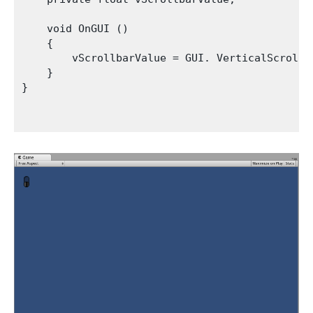
    void OnGUI ()

    {

        vScrollbarValue = GUI. VerticalScrollb
    }

}
