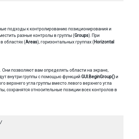
чные подходы к контролированию позиционирования и
естить разные контролы в группы (
Groups
). При
в областях (
Areas
), горизонтальных группах (
Horizontal
. Они позволяют вам определять области на экране,
удут внутри группы с помощью функций
GUI.BeginGroup()
и
го верхнего угла группы вместо левого верхнего угла
пы, сохранятся относительные позиции всех контролов в

