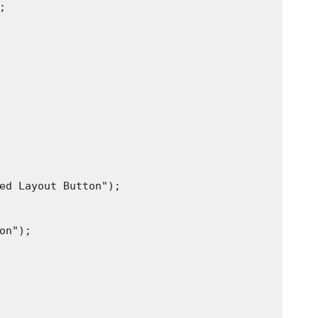


ed Layout Button");

n");
