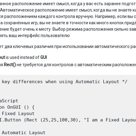
нное расположение имеет смысл, когда у вас есть заранее подго
 Автоматическое расположение имеет смысл, когда вы не знаете ка
я расположением каждого контрола вручную. Например, если вы со
а сохранённых игр, вы не знаете в точности как много кнопок прид
ние будет очень к месту. Выбор режима расположения сильно завис
лять ваш интерфейс пользователю
т два ключевых различия при использовании автоматического р
out
is used instead of
GUI
ия
Rect()
не требуется для контролов с автоматическим располож
 key differences when using Automatic Layout */

aScript

on OnGUI () {

 Fixed Layout

I.Button (Rect (25,25,100,30), "I am a Fixed Layou
 Automatic Layout
