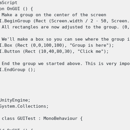
aScript

on OnGUI () {

 Make a group on the center of the screen

I.BeginGroup (Rect (Screen.width / 2 - 50, Screen.
 All rectangles are now adjusted to the group. (0,
 We'll make a box so you can see where the group i
I.Box (Rect (0,0,100,100), "Group is here");

I.Button (Rect (10,40,80,30), "Click me");

 End the group we started above. This is very impo
I.EndGroup ();

UnityEngine;

System.Collections;

 class GUITest : MonoBehaviour {
