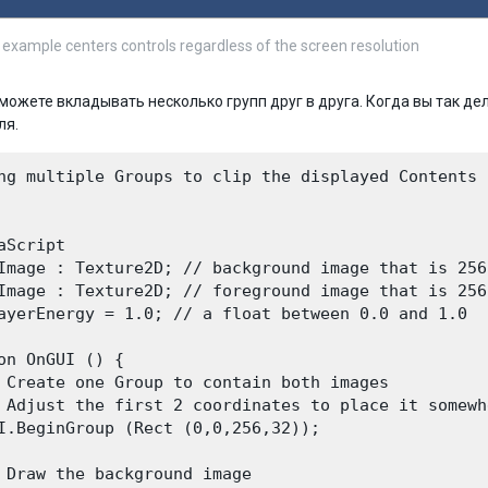
example centers controls regardless of the screen resolution
можете вкладывать несколько групп друг в друга. Когда вы так д
ля.
ng multiple Groups to clip the displayed Contents *
aScript

Image : Texture2D; // background image that is 256 
Image : Texture2D; // foreground image that is 256 
ayerEnergy = 1.0; // a float between 0.0 and 1.0

on OnGUI () {

 Create one Group to contain both images

 Adjust the first 2 coordinates to place it somewh
I.BeginGroup (Rect (0,0,256,32));

 Draw the background image
