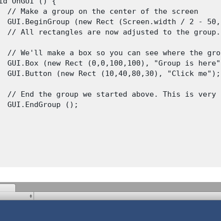
id OnGUI () {

  // Make a group on the center of the screen

  GUI.BeginGroup (new Rect (Screen.width / 2 - 50,
  // All rectangles are now adjusted to the group.
  // We'll make a box so you can see where the gro
  GUI.Box (new Rect (0,0,100,100), "Group is here")
  GUI.Button (new Rect (10,40,80,30), "Click me");

  // End the group we started above. This is very 
  GUI.EndGroup ();
