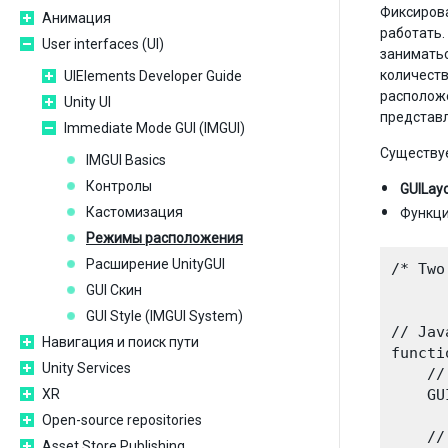
Фиксирова
Анимация
работать.
User interfaces (UI)
заниматьс
количеств
UIElements Developer Guide
расположе
Unity UI
представ
Immediate Mode GUI (IMGUI)
Существуе
IMGUI Basics
Контролы
GUILay
Кастомизация
Функц
Режимы расположения
Расширение UnityGUI
/* Two
GUI Скин
GUI Style (IMGUI System)
// Jav
Навигация и поиск пути
functi
Unity Services
    //
XR
    GU
Open-source repositories
    //
Asset Store Publishing