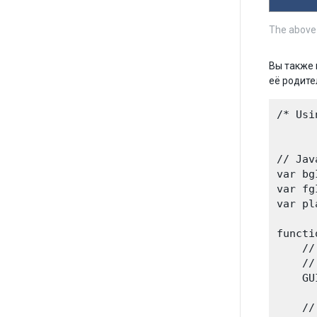
The above 
Вы также 
её родите
/* Usi
// Jav
var bg
var fg
var pl
functi
    //
    //
    GU
    //