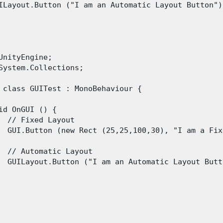
ILayout.Button ("I am an Automatic Layout Button");
UnityEngine;

System.Collections;

 class GUITest : MonoBehaviour {

id OnGUI () {

  // Fixed Layout

  GUI.Button (new Rect (25,25,100,30), "I am a Fix
  // Automatic Layout

  GUILayout.Button ("I am an Automatic Layout Butto