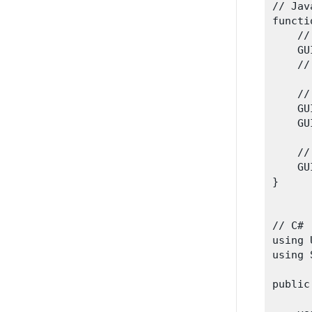
// Jav
functi
    //
    GU
    //
    //
    GU
    GU
    //
    GU
}

// C#

using 
using 
public