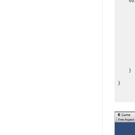
    vo
      
      
      
      
      
      
      
      
    }

}
