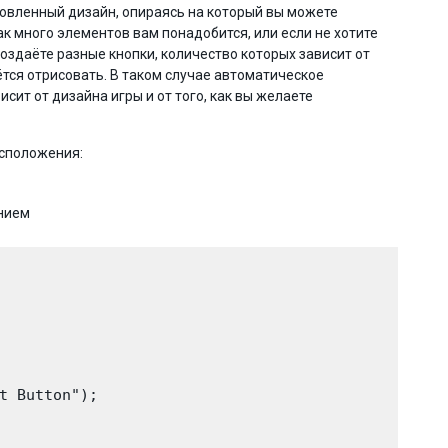
товленный дизайн, опираясь на который вы можете
к много элементов вам понадобится, или если не хотите
здаёте разные кнопки, количество которых зависит от
ётся отрисовать. В таком случае автоматическое
ит от дизайна игры и от того, как вы желаете
асположения:
ением
t Button");
