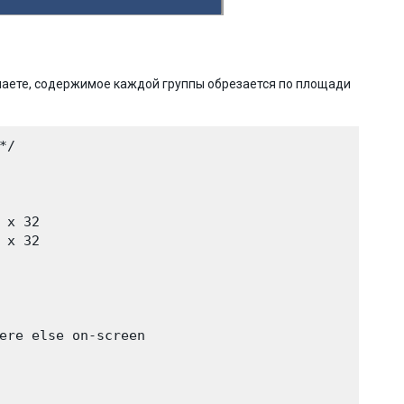
елаете, содержимое каждой группы обрезается по площади
/

x 32

x 32

ere else on-screen
