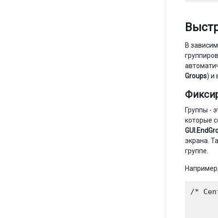
Выстр
В зависим
группиров
автоматич
Groups
) и
Фиксир
Группы - 
которые с
GUI.EndGr
экрана. Т
группе.
Например,
/* Cen