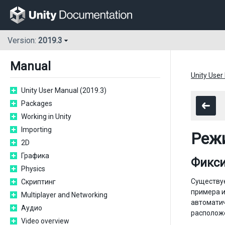
Version:
2019.3
Manual
Unity User
Unity User Manual (2019.3)
Packages
Working in Unity
Importing
Реж
2D
Графика
Фикси
Physics
Существуе
Скриптинг
примера и
Multiplayer and Networking
автомати
Аудио
расположе
Video overview