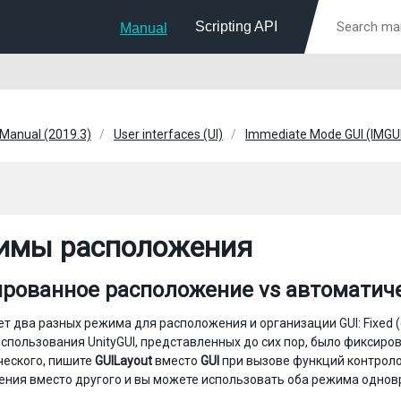
Scripting API
Manual
 Manual (2019.3)
User interfaces (UI)
Immediate Mode GUI (IMGU
имы расположения
рованное расположение vs автоматич
т два разных режима для расположения и организации GUI: Fixed (
спользования UnityGUI, представленных до сих пор, было фиксир
ческого, пишите
GUILayout
вместо
GUI
при вызове функций контроло
ния вместо другого и вы можете использовать оба режима однов