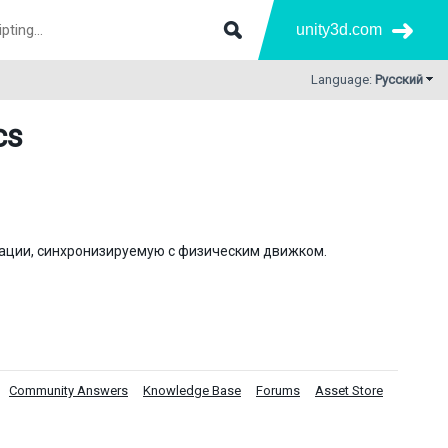
unity3d.com
Language:
Русский
cs
мации, синхронизируемую с физическим движком.
Community Answers
Knowledge Base
Forums
Asset Store