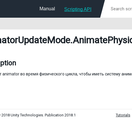
Manual
Scripting API
atorUpdateMode
.AnimatePhysi
ption
 animator во время физического цикла, чтобы иметь систему ани
 2018 Unity Technologies. Publication 2018.1
Tutorials