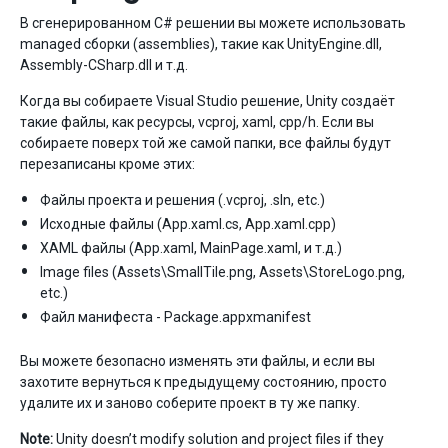
В сгенерированном C# решении вы можете использовать
managed сборки (assemblies), такие как UnityEngine.dll,
Assembly-CSharp.dll и т.д.
Когда вы собираете Visual Studio решение, Unity создаёт
такие файлы, как ресурсы, vcproj, xaml, cpp/h. Если вы
собираете поверх той же самой папки, все файлы будут
перезаписаны кроме этих:
Файлы проекта и решения (.vcproj, .sln, etc.)
Исходные файлы (App.xaml.cs, App.xaml.cpp)
XAML файлы (App.xaml, MainPage.xaml, и т.д.)
Image files (Assets\SmallTile.png, Assets\StoreLogo.png,
etc.)
Файл манифеста - Package.appxmanifest
Вы можете безопасно изменять эти файлы, и если вы
захотите вернуться к предыдущему состоянию, просто
удалите их и заново соберите проект в ту же папку.
Note:
Unity doesn’t modify solution and project files if they