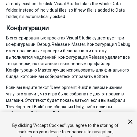
already exist on the disk. Visual Studio takes the whole Data
folder, instead of individual files, so if new file is added to Data
folder, it’s automatically picked.
Конфигурации
В сгенерированных проектах Visual Studio существует три
конфигурации: Debug, Release и Master. Конфигурация Debug
имеет различные проверки безопасности потому
выполняется медленней, конфигурация Release удаляет все
те проверки, но оставляет включенным профайлер.
Конфигурацию Master лучше использовать для финального
билда, который вы собираетесь отправить в Store.
Если вы видите текст ‘Development Build’ в левом нижнем
углу, это значит, что игра была собрана не для отправки в
магазин. Этот текст будет показываться, если вы выбрали
‘Development Build’ при сборке из Unity, либо если вы
собираете с Debug или Release конфигурацией.
By clicking “Accept Cookies”, you agree to the storing of
• 2017–05–16 Page amended with no
editorial review
cookies on your device to enhance site navigation,