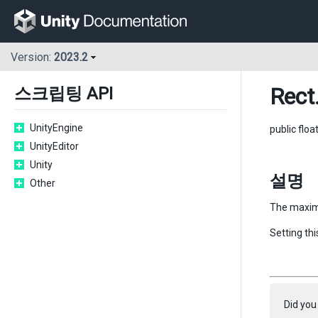
Version:
2023.2
Rect
스크립팅 API
UnityEngine
public floa
UnityEditor
Unity
설명
Other
The maximu
Setting thi
Did you 