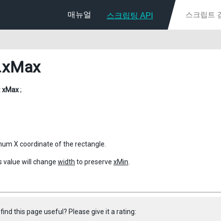
매뉴얼
스크립팅 API
.xMax
t
xMax
;
m X coordinate of the rectangle.
s value will change
width
to preserve
xMin
.
find this page useful? Please give it a rating: