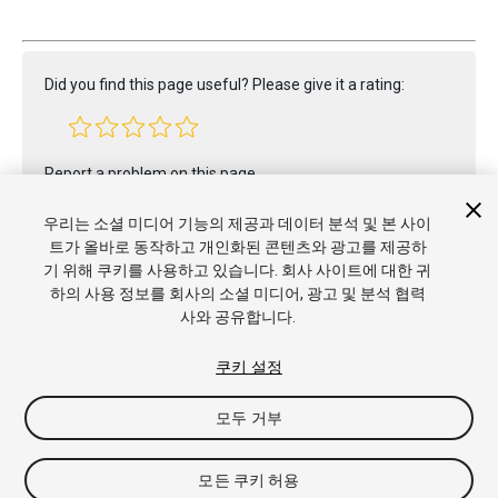
Did you find this page useful? Please give it a rating:
Report a problem on this page
우리는 소셜 미디어 기능의 제공과 데이터 분석 및 본 사이
트가 올바로 동작하고 개인화된 콘텐츠와 광고를 제공하
기 위해 쿠키를 사용하고 있습니다. 회사 사이트에 대한 귀
하의 사용 정보를 회사의 소셜 미디어, 광고 및 분석 협력
사와 공유합니다.
Copyright © 2022 Unity Technologies. Publication 2023.2
튜토리얼
커뮤니티 답변
기술 자료
포럼
에셋 스토어
상표
쿠키 설정
및 이용약관
법률정보
개인정보처리방침
쿠키
내 개인정보 판
매 금지
쿠키 기본 설정
모두 거부
모든 쿠키 허용