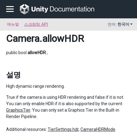
매뉴얼
스크립팅 API
언어:
한국어
Camera
.allowHDR
public bool
allowHDR
;
설명
High dynamic range rendering.
True if the camera is using HDR rendering and false if it is not.
You can only enable HDR if it is also supported by the current
GraphicsTier
. You can only set a Graphics Tier in the Built-in
Render Pipeline.
Additional resources:
TierSettings.hdr
,
CameraHDRMode
.