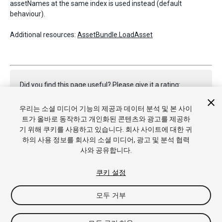
assetNames at the same index is used instead (default
behaviour).
Additional resources:
AssetBundle.LoadAsset
Did you find this page useful? Please give it a rating:
우리는 소셜 미디어 기능의 제공과 데이터 분석 및 본 사이
트가 올바로 동작하고 개인화된 콘텐츠와 광고를 제공하
Report a problem on this page
기 위해 쿠키를 사용하고 있습니다. 회사 사이트에 대한 귀
하의 사용 정보를 회사의 소셜 미디어, 광고 및 분석 협력
사와 공유합니다.
쿠키 설정
모두 거부
Copyright © 2022 Unity Technologies. Publication 2023.2
튜토리얼
커뮤니티 답변
기술 자료
포럼
에셋 스토어
상표
및 이용약관
법률정보
개인정보처리방침
쿠키
내 개인정보 판