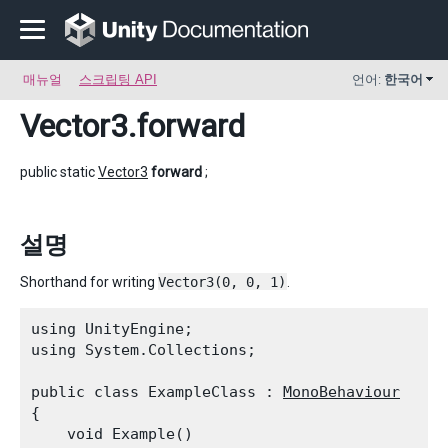
매뉴얼
스크립팅 API
언어:
한국어
Vector3
.forward
public static
Vector3
forward
;
설명
Shorthand for writing
Vector3(0, 0, 1)
.
using UnityEngine;

using System.Collections;
public class ExampleClass : 
MonoBehaviour
{

    void Example()
