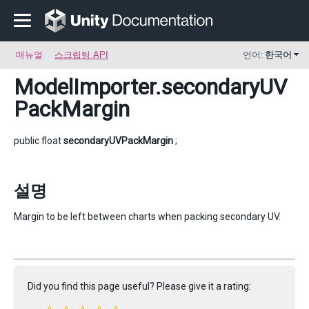
매뉴얼
스크립팅 API
언어:
한국어
ModelImporter
.secondaryUV
PackMargin
public float
secondaryUVPackMargin
;
설명
Margin to be left between charts when packing secondary UV.
Did you find this page useful? Please give it a rating: