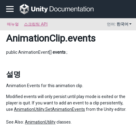
매뉴얼
스크립팅 API
언어:
한국어
AnimationClip
.events
public AnimationEvent[]
events
;
설명
Animation Events for this animation clip.
Modified events will only persist until play mode is exited or the
player is quit. If you want to add an event to a clip persistently,
use
AnimationUtility.SetAnimationEvents
from the Unity editor.
See Also:
AnimationUtility
classes.