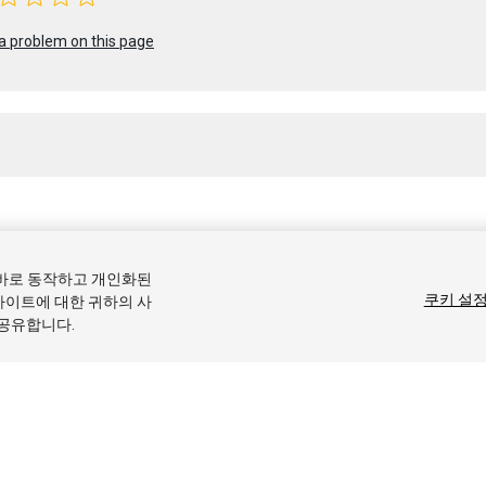
a problem on this page
 2022 Unity Technologies. Publication 2023.1
올바로 동작하고 개인화된
커뮤니티 답변
기술 자료
포럼
에셋 스토어
상표 및 이용약관
법률정
쿠키 설
사이트에 대한 귀하의 사
 공유합니다.
기본 설정