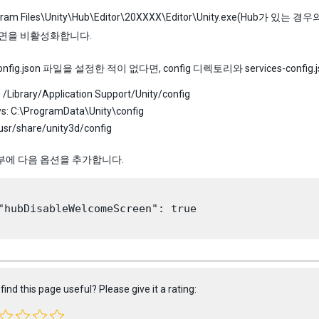
gram Files\Unity\Hub\Editor\20XXXX\Editor\Unity.exe(Hub가 있는 
면을 비활성화합니다.
-config.json 파일을 설정한 적이 없다면, config 디렉토리와 services-con
/Library/Application Support/Unity/config
s: C:\ProgramData\Unity\config
/usr/share/unity3d/config
부에 다음 옵션을 추가합니다.
"hubDisableWelcomeScreen": true

find this page useful? Please give it a rating: