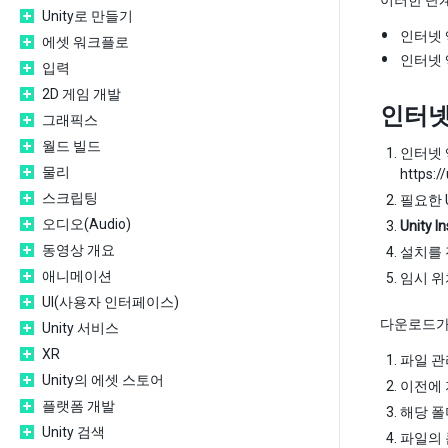
이러한 단
Unity로 만들기
인터넷 
에셋 워크플로
인터넷
입력
2D 게임 개발
인터넷
그래픽스
월드 빌드
인터넷 
물리
https:/
스크립팅
필요한 
오디오(Audio)
Unity In
동영상 개요
설치를 
애니메이션
임시 위
UI(사용자 인터페이스)
다운로드가
Unity 서비스
XR
파일 관
Unity의 에셋 스토어
이전에 
플랫폼 개발
해당 
Unity 검색
파일의 