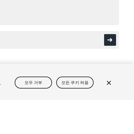
보
개인정보처리방침
쿠키
내 개인정보 판매 금지
정
모두 거부
모든 쿠키 허용