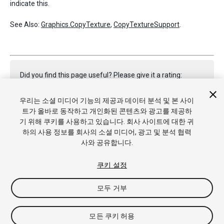
indicate this.
See Also:
Graphics.CopyTexture
,
CopyTextureSupport
.
Did you find this page useful? Please give it a rating:
우리는 소셜 미디어 기능의 제공과 데이터 분석 및 본 사이
트가 올바로 동작하고 개인화된 콘텐츠와 광고를 제공하
Report a problem on this page
기 위해 쿠키를 사용하고 있습니다. 회사 사이트에 대한 귀
하의 사용 정보를 회사의 소셜 미디어, 광고 및 분석 협력
사와 공유합니다.
쿠키 설정
모두 거부
Copyright © 2022 Unity Technologies. Publication 2022.2
튜토리얼
커뮤니티 답변
기술 자료
포럼
에셋 스토어
상표
및 이용약관
법률정보
개인정보처리방침
쿠키
내 개인정보 판
모든 쿠키 허용
매 금지
쿠키 기본 설정