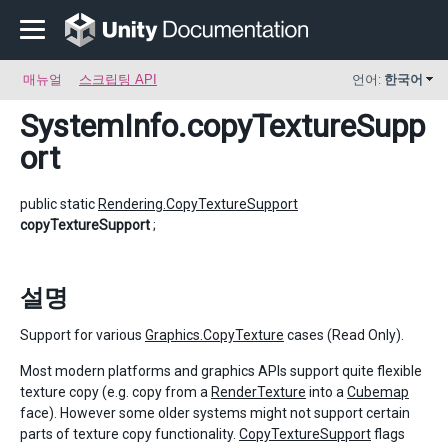
매뉴얼
스크립팅 API
언어:
한국어
SystemInfo
.copyTextureSupp
ort
public static
Rendering.CopyTextureSupport
copyTextureSupport
;
설명
Support for various
Graphics.CopyTexture
cases (Read Only).
Most modern platforms and graphics APIs support quite flexible
texture copy (e.g. copy from a
RenderTexture
into a
Cubemap
face). However some older systems might not support certain
parts of texture copy functionality.
CopyTextureSupport
flags