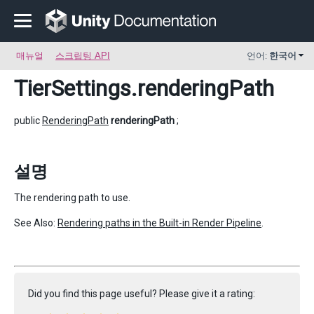
매뉴얼
스크립팅 API
언어:
한국어
TierSettings
.renderingPath
public
RenderingPath
renderingPath
;
설명
The rendering path to use.
See Also:
Rendering paths in the Built-in Render Pipeline
.
Did you find this page useful? Please give it a rating: