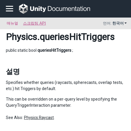
매뉴얼
스크립팅 API
언어:
한국어
Physics
.queriesHitTriggers
public static bool
queriesHitTriggers
;
설명
Specifies whether queries (raycasts, spherecasts, overlap tests,
etc.) hit Triggers by default.
This can be overridden on a per-query level by specifying the
QueryTriggerInteraction parameter.
See Also:
Physics.Raycast
.