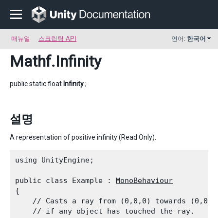
매뉴얼
스크립팅 API
언어:
한국어
Mathf
.Infinity
public static float
Infinity
;
설명
A representation of positive infinity (Read Only).
using UnityEngine;
public class Example : 
MonoBehaviour
{

    // Casts a ray from (0,0,0) towards (0,0,1
    // if any object has touched the ray.
