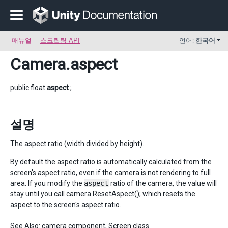
매뉴얼
스크립팅 API
언어:
한국어
Camera
.aspect
public float
aspect
;
설명
The aspect ratio (width divided by height).
By default the aspect ratio is automatically calculated from the
screen's aspect ratio, even if the camera is not rendering to full
area. If you modify the
aspect
ratio of the camera, the value will
stay until you call camera.ResetAspect(); which resets the
aspect to the screen's aspect ratio.
See Also:
camera component
,
Screen
class.