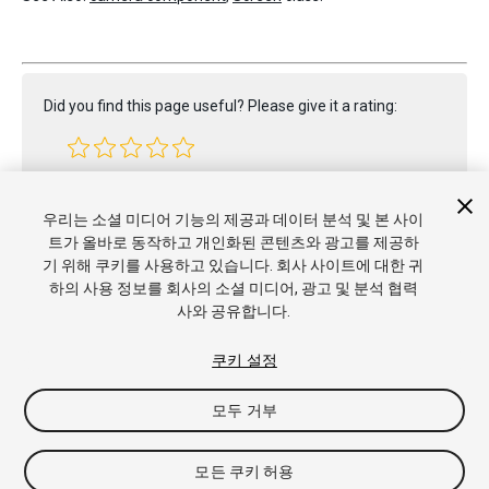
Did you find this page useful? Please give it a rating:
Report a problem on this page
우리는 소셜 미디어 기능의 제공과 데이터 분석 및 본 사이
트가 올바로 동작하고 개인화된 콘텐츠와 광고를 제공하
기 위해 쿠키를 사용하고 있습니다. 회사 사이트에 대한 귀
하의 사용 정보를 회사의 소셜 미디어, 광고 및 분석 협력
사와 공유합니다.
Copyright © 2022 Unity Technologies. Publication 2022.2
쿠키 설정
튜토리얼
커뮤니티 답변
기술 자료
포럼
에셋 스토어
상표
및 이용약관
법률정보
개인정보처리방침
쿠키
내 개인정보 판
모두 거부
매 금지
쿠키 기본 설정
모든 쿠키 허용