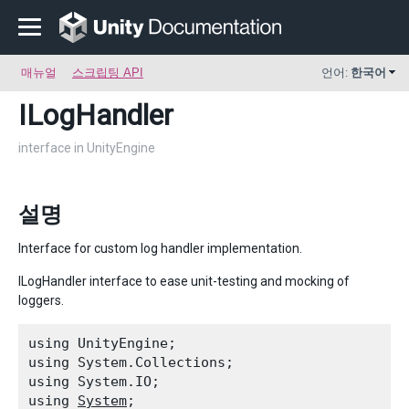
매뉴얼
스크립팅 API
언어:
한국어
ILogHandler
interface in UnityEngine
설명
Interface for custom log handler implementation.
ILogHandler interface to ease unit-testing and mocking of
loggers.
using UnityEngine;

using System.Collections;

using System.IO;

using 
System
;