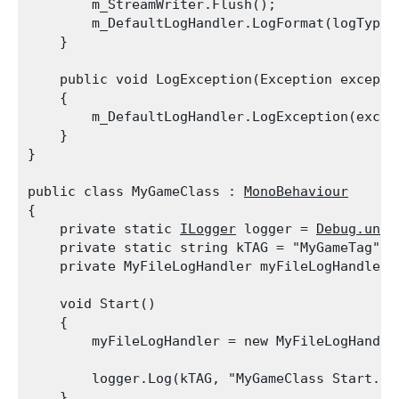
        m_StreamWriter.Flush();

        m_DefaultLogHandler.LogFormat(logType,
    }
    public void LogException(Exception excepti
    {

        m_DefaultLogHandler.LogException(except
    }

}
public class MyGameClass : 
MonoBehaviour
{

    private static 
ILogger
 logger = 
Debug.unit
    private static string kTAG = "MyGameTag";

    private MyFileLogHandler myFileLogHandler;
    void Start()

    {

        myFileLogHandler = new MyFileLogHandle
        logger.Log(kTAG, "MyGameClass Start.");
    }
