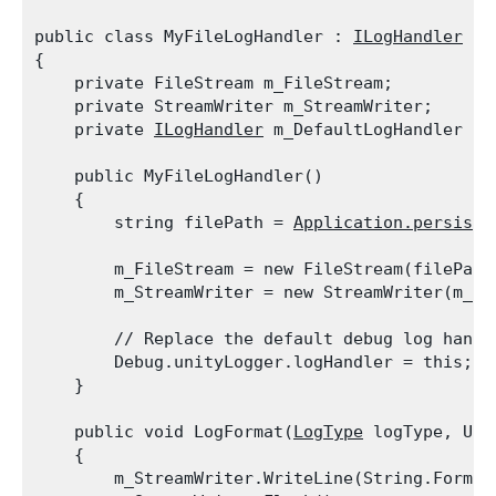
public class MyFileLogHandler : 
ILogHandler
{

    private FileStream m_FileStream;

    private StreamWriter m_StreamWriter;

    private 
ILogHandler
 m_DefaultLogHandler = 
    public MyFileLogHandler()

    {

        string filePath = 
Application.persiste
        m_FileStream = new FileStream(filePath
        m_StreamWriter = new StreamWriter(m_Fi
        // Replace the default debug log handle
        Debug.unityLogger.logHandler = this;

    }
    public void LogFormat(
LogType
 logType, Uni
    {

        m_StreamWriter.WriteLine(String.Format(