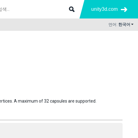
unity3d.com
언어:
한국어
h vertices. A maximum of 32 capsules are supported.