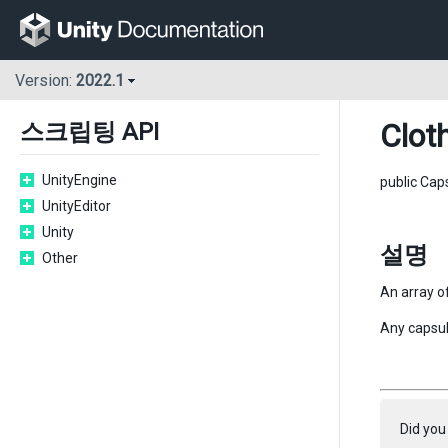
Version:
2022.1
Clot
스크립팅 API
UnityEngine
public Cap
UnityEditor
Unity
설명
Other
An array of
Any capsule
Did you 