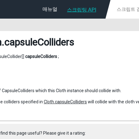
매뉴얼
스크립팅 API
h
.capsuleColliders
suleCollider[]
capsuleColliders
;
 CapsuleColliders which this Cloth instance should collide with.
 colliders specified in
Cloth.capsuleColliders
will collide with the clot
find this page useful? Please give it a rating: