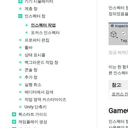
기기 시뮬레이터
인스펙터 
계층 창
정되었음을
인스펙터 창
인스펙터 작업
포커스 인스펙터
프로퍼티 편집
툴바
잠금 해제(
상태 표시줄
백그라운드 작업 창
이는 한 항
콘솔 창
른 인스펙터
추가 창
실행 취소
참고:
에디터에서 검색
포커스 
작업 영역 커스터마이즈
Unity 단축키
Game
퀵스타트 가이드
인스펙터 
게임플레이 생성
사용해야 