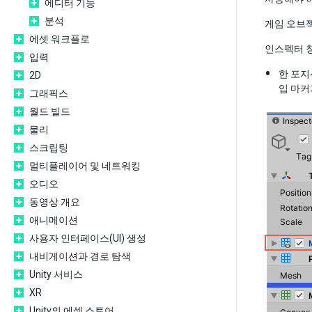
에디터 기능
분석
게임 오브젝
에셋 워크플로
인스펙터 
입력
한 포지
2D
입 마커
그래픽스
월드 빌드
물리
스크립팅
멀티플레이어 및 네트워킹
오디오
동영상 개요
애니메이션
사용자 인터페이스(UI) 생성
내비게이션과 경로 탐색
Unity 서비스
XR
Unity의 에셋 스토어