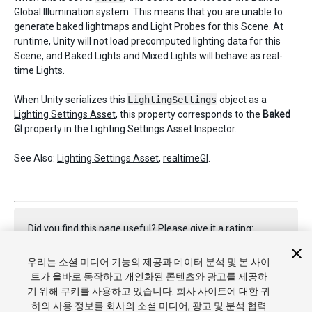
Global Illumination system. This means that you are unable to
generate baked lightmaps and Light Probes for this Scene. At
runtime, Unity will not load precomputed lighting data for this
Scene, and Baked Lights and Mixed Lights will behave as real-
time Lights.
When Unity serializes this
LightingSettings
object as a
Lighting Settings Asset
, this property corresponds to the
Baked
GI
property in the Lighting Settings Asset Inspector.
See Also:
Lighting Settings Asset
,
realtimeGI
.
Did you find this page useful? Please give it a rating:
우리는 소셜 미디어 기능의 제공과 데이터 분석 및 본 사이
트가 올바로 동작하고 개인화된 콘텐츠와 광고를 제공하
Report a problem on this page
기 위해 쿠키를 사용하고 있습니다. 회사 사이트에 대한 귀
하의 사용 정보를 회사의 소셜 미디어, 광고 및 분석 협력