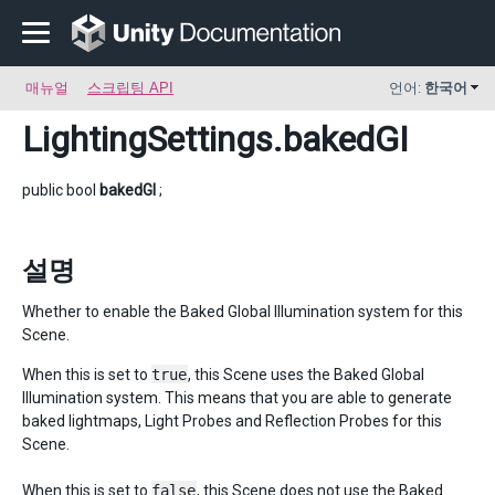
매뉴얼
스크립팅 API
언어:
한국어
LightingSettings
.bakedGI
public bool
bakedGI
;
설명
Whether to enable the Baked Global Illumination system for this
Scene.
When this is set to
true
, this Scene uses the Baked Global
Illumination system. This means that you are able to generate
baked lightmaps, Light Probes and Reflection Probes for this
Scene.
When this is set to
false
, this Scene does not use the Baked