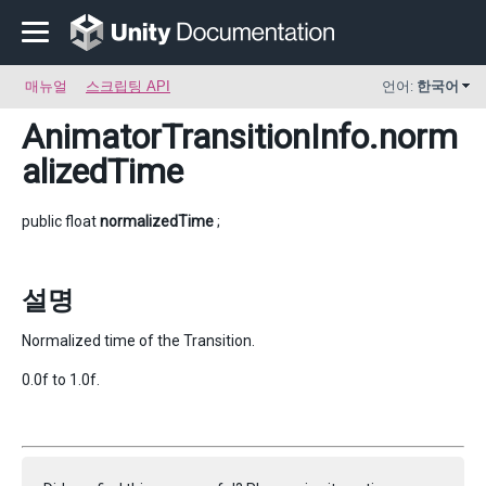
매뉴얼
스크립팅 API
언어:
한국어
AnimatorTransitionInfo
.norm
alizedTime
public float
normalizedTime
;
설명
Normalized time of the Transition.
0.0f to 1.0f.