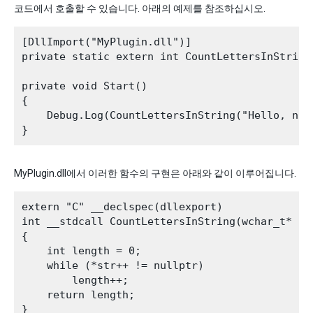
코드에서 호출할 수 있습니다. 아래의 예제를 참조하십시오.
[DllImport("MyPlugin.dll")]

private static extern int CountLettersInString
private void Start()

{

    Debug.Log(CountLettersInString("Hello, nati
MyPlugin.dll에서 이러한 함수의 구현은 아래와 같이 이루어집니다.
extern "C" __declspec(dllexport)

int __stdcall CountLettersInString(wchar_t* str
{

    int length = 0;

    while (*str++ != nullptr)

        length++;

    return length;
