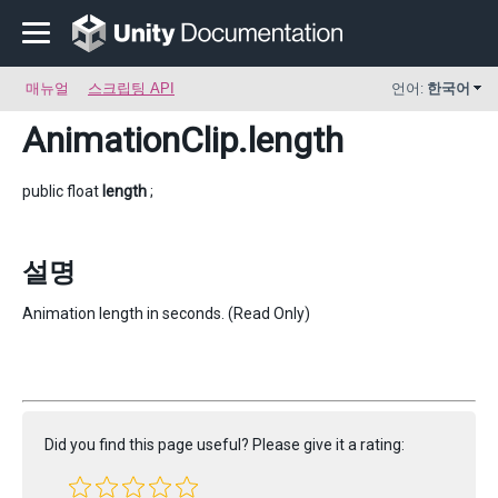
매뉴얼
스크립팅 API
언어:
한국어
AnimationClip
.length
public float
length
;
설명
Animation length in seconds. (Read Only)
Did you find this page useful? Please give it a rating: