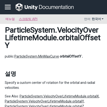
매뉴얼
스크립팅 API
언어:
한국어
ParticleSystem.VelocityOver
LifetimeModule
.orbitalOffset
Y
public
ParticleSystem.MinMaxCurve
orbitalOffsetY
;
설명
Specify a custom center of rotation for the orbital and radial
velocities.
See Also:
ParticleSystem.VelocityOverLifetimeModule.orbitalX
,
ParticleSystem.VelocityOverLifetimeModule.orbitalY
,
ParticleSystem.VelocityOverLifetimeModule.orbitalZ
,