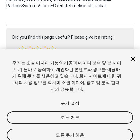
ParticleSystem.VelocityOverLifetimeModule.radial
.
Did you find this page useful? Please give it a rating:
Report a problem on this page
우리는 소셜 미디어 기능의 제공과 데이터 분석 및 본 사이
트가 올바로 동작하고 개인화된 콘텐츠와 광고를 제공하
기 위해 쿠키를 사용하고 있습니다. 회사 사이트에 대한 귀
하의 사용 정보를 회사의 소셜 미디어, 광고 및 분석 협력
사와 공유합니다.
쿠키 설정
Copyright © 2021 Unity Technologies. Publication 2020.3
튜토리얼
커뮤니티 답변
기술 자료
포럼
에셋 스토어
상표
모두 거부
및 이용약관
법률정보
개인정보처리방침
쿠키
내 개인정보 판
매 금지
쿠키 기본 설정
모든 쿠키 허용