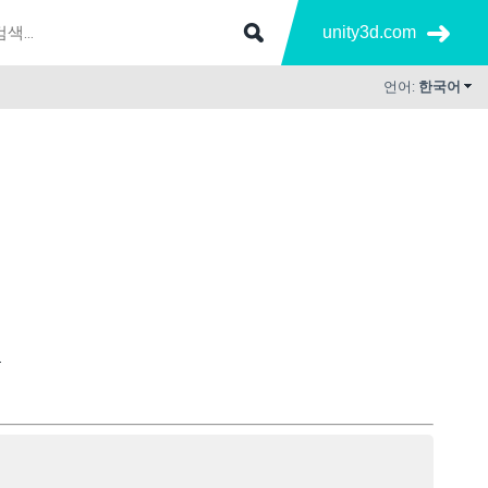
unity3d.com
언어:
한국어
.