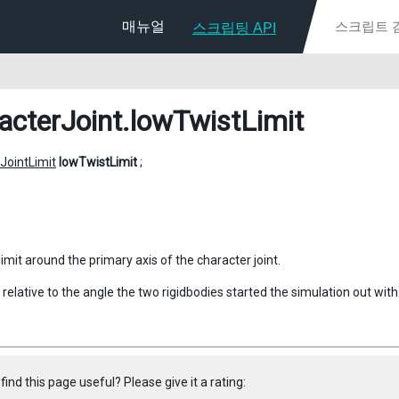
매뉴얼
스크립팅 API
acterJoint
.lowTwistLimit
JointLimit
lowTwistLimit
;
imit around the primary axis of the character joint.
s relative to the angle the two rigidbodies started the simulation out with
find this page useful? Please give it a rating: