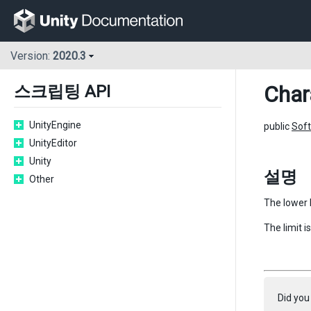
Version:
2020.3
Char
스크립팅 API
UnityEngine
public
Soft
UnityEditor
Unity
설명
Other
The lower l
The limit i
Did you 