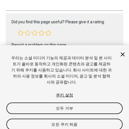
Did you find this page useful? Please give it a rating:
Report a problem on this page
우리는 소셜 미디어 기능의 제공과 데이터 분석 및 본 사이
트가 올바로 동작하고 개인화된 콘텐츠와 광고를 제공하
기 위해 쿠키를 사용하고 있습니다. 회사 사이트에 대한 귀
하의 사용 정보를 회사의 소셜 미디어, 광고 및 분석 협력
사와 공유합니다.
Copyright © 2020 Unity Technologies. Publication 2020.2
튜토리얼
커뮤니티 답변
기술 자료
포럼
에셋 스토어
상표
쿠키 설정
및 이용약관
법률정보
개인정보처리방침
쿠키
내 개인정보 판
매 금지
쿠키 기본 설정
모두 거부
모든 쿠키 허용