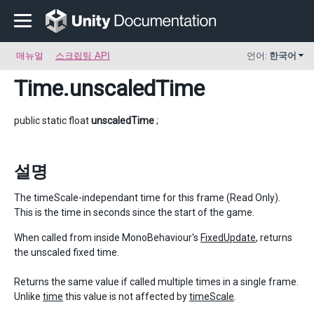
매뉴얼
스크립팅 API
언어:
한국어
Time
.unscaledTime
public static float
unscaledTime
;
설명
The timeScale-independant time for this frame (Read Only).
This is the time in seconds since the start of the game.
When called from inside MonoBehaviour's
FixedUpdate
, returns
the unscaled fixed time.
Returns the same value if called multiple times in a single frame.
Unlike
time
this value is not affected by
timeScale
.