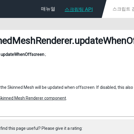
매뉴얼
스크립팅 API
nedMeshRenderer
.updateWhenOf
l
updateWhenOffscreen
;
, the Skinned Mesh will be updated when offscreen. If disabled, this als
Skinned Mesh Renderer component
.
find this page useful? Please give it a rating: