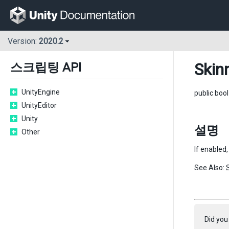
Version:
2020.2
Skin
스크립팅 API
UnityEngine
public boo
UnityEditor
Unity
설명
Other
If enabled
See Also:
Did you 