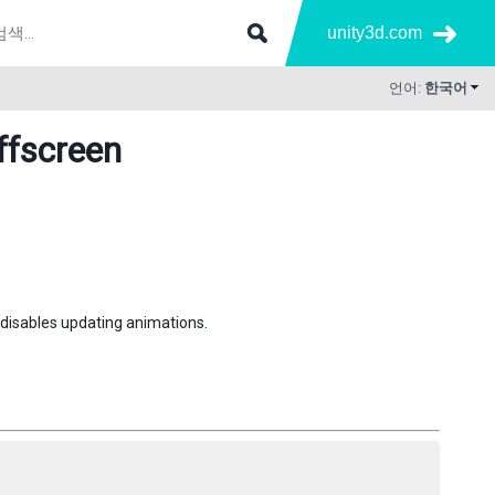
unity3d.com
언어:
한국어
fscreen
o disables updating animations.