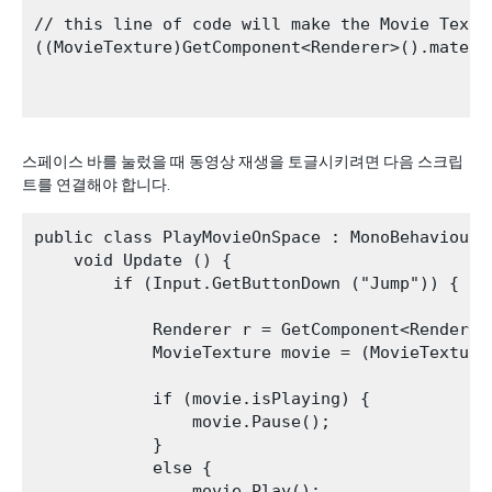
// this line of code will make the Movie Textur
((MovieTexture)GetComponent<Renderer>().materia
스페이스 바를 눌렀을 때 동영상 재생을 토글시키려면 다음 스크립
트를 연결해야 합니다.
public class PlayMovieOnSpace : MonoBehaviour {
    void Update () {

        if (Input.GetButtonDown ("Jump")) {

            Renderer r = GetComponent<Renderer>
            MovieTexture movie = (MovieTexture
            if (movie.isPlaying) {

                movie.Pause();

            }

            else {

                movie.Play();
