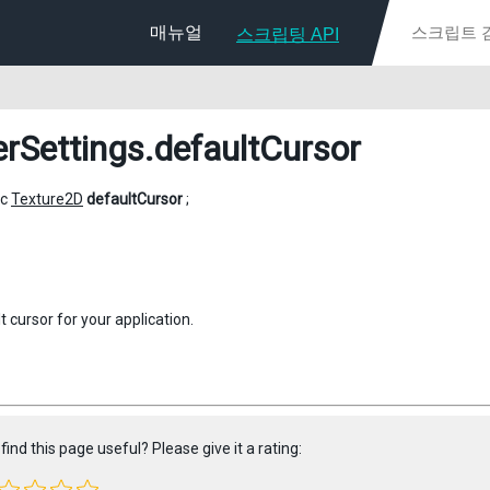
매뉴얼
스크립팅 API
erSettings
.defaultCursor
ic
Texture2D
defaultCursor
;
 cursor for your application.
find this page useful? Please give it a rating: