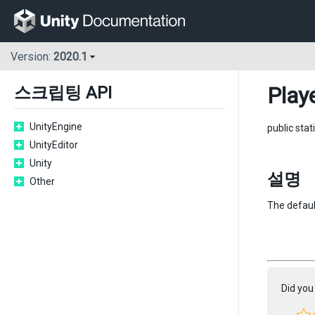
Version:
2020.1
Play
스크립팅 API
UnityEngine
public stat
UnityEditor
Unity
설명
Other
The default
Did you 