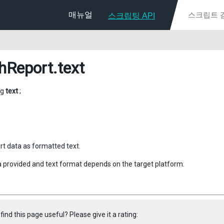
매뉴얼
스크립팅 API
hReport
.text
ng
text
;
rt data as formatted text.
 provided and text format depends on the target platform.
find this page useful? Please give it a rating: