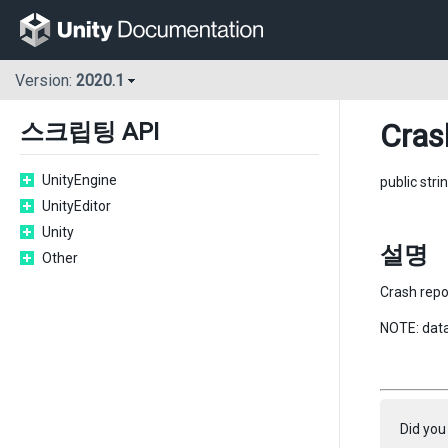
Version:
2020.1
Cras
스크립팅 API
UnityEngine
public stri
UnityEditor
Unity
설명
Other
Crash repo
NOTE: data
Did you 