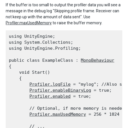
If the buffer is too small to output the profiler data you will see a
message in the debug log "Skipping profile frame. Receiver can
not keep up with the amount of data sent". Use
Profiler.maxUsedMemory
to raise the buffer memory.
using UnityEngine;

using System.Collections;

using UnityEngine.Profiling;
public class ExampleClass : 
MonoBehaviour
{

    void Start()

    {

Profiler.logFile
 = "mylog"; //Also sup
Profiler.enableBinaryLog
 = true;

Profiler.enabled
 = true;
        // Optional, if more memory is needed f
Profiler.maxUsedMemory
 = 256 * 1024 * 
        // ...
