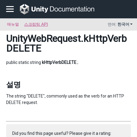
매뉴얼
스크립팅 API
언어:
한국어
UnityWebRequest
.kHttpVerb
DELETE
public static string
kHttpVerbDELETE
;
설명
The string "DELETE", commonly used as the verb for an HTTP
DELETE request.
Did you find this page useful? Please give it a rating: