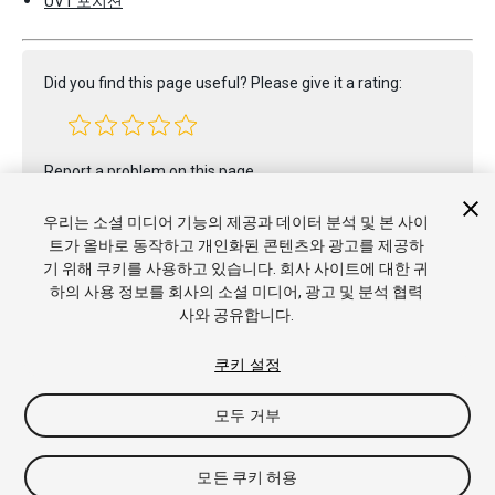
UV1 포지션
Did you find this page useful? Please give it a rating:
Report a problem on this page
우리는 소셜 미디어 기능의 제공과 데이터 분석 및 본 사이
트가 올바로 동작하고 개인화된 콘텐츠와 광고를 제공하
기 위해 쿠키를 사용하고 있습니다. 회사 사이트에 대한 귀
하의 사용 정보를 회사의 소셜 미디어, 광고 및 분석 협력
사와 공유합니다.
쿠키 설정
Copyright © 2020 Unity Technologies. Publication 2019.4
튜토리얼
커뮤니티 답변
기술 자료
포럼
에셋 스토어
상표 및
모두 거부
이용약관
법률정보
개인정보처리방침
쿠키
내 개인정보 판매 금
지
쿠키 기본 설정
모든 쿠키 허용