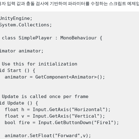
용자 입력 값과 충돌 검사에 기반하여 파라미터를 수정하는 스크립트 예제
UnityEngine;

System.Collections;

 class SimplePlayer : MonoBehaviour {

imator animator;

 Use this for initialization

id Start () {

  animator = GetComponent<Animator>();

 Update is called once per frame

id Update () {

  float h = Input.GetAxis("Horizontal");

  float v = Input.GetAxis("Vertical");

  bool fire = Input.GetButtonDown("Fire1");

  animator.SetFloat("Forward",v);
