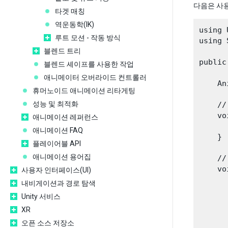
다음은 사
타겟 매칭
역운동학(IK)
using 
루트 모션 - 작동 방식
using 
블렌드 트리
public
블렌드 셰이프를 사용한 작업
애니메이터 오버라이드 컨트롤러
    An
휴머노이드 애니메이션 리타게팅
성능 및 최적화
    //
    vo
애니메이션 레퍼런스
      
애니메이션 FAQ
    }

플레이어블 API
애니메이션 용어집
    //
    vo
사용자 인터페이스(UI)
      
내비게이션과 경로 탐색
      
Unity 서비스
      
XR
      
오픈 소스 저장소