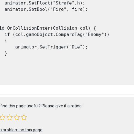
  animator.SetFloat("Strafe",h);

  animator.SetBool("Fire", fire);

id OnCollisionEnter(Collision col) {

  if (col.gameObject.CompareTag("Enemy"))

 {

      animator.SetTrigger("Die");

 }

find this page useful? Please give it a rating:
a problem on this page