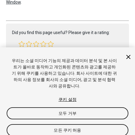
Window
.
Did you find this page useful? Please give it a rating:
Report a problem on this page
우리는 소셜 미디어 기능의 제공과 데이터 분석 및 본 사이
트가 올바로 동작하고 개인화된 콘텐츠와 광고를 제공하
기 위해 쿠키를 사용하고 있습니다. 회사 사이트에 대한 귀
하의 사용 정보를 회사의 소셜 미디어, 광고 및 분석 협력
사와 공유합니다.
쿠키 설정
Copyright © 2020 Unity Technologies. Publication 2019.3
튜토리얼
커뮤니티 답변
기술 자료
포럼
에셋 스토어
상표 및
모두 거부
이용약관
법률정보
개인정보처리방침
쿠키
내 개인정보 판매 금
지
쿠키 기본 설정
모든 쿠키 허용