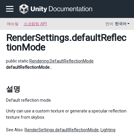
매뉴얼
스크립팅 API
언어:
한국어
RenderSettings
.defaultReflec
tionMode
public static
Rendering.DefaultReflectionMode
defaultReflectionMode
;
설명
Default reflection mode.
Unity can use a custom texture or generate a specular reflection
texture from skybox.
See Also:
RenderSettings.defaultReflectionMode
,
Lighting