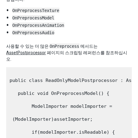
OnPreprocessTexture
OnPreprocessModel
OnPreprocessAnimation
OnPreprocessAudio
사용할 수 있는 더 많은
OnPreprocess
메서드는
AssetPostprocessor
페이지의 스크립팅 레퍼런스를 참조하십시
오.
public class ReadOnlyModelPostprocessor : Asset
   public void OnPreprocessModel() {

        ModelImporter modelImporter =

 (ModelImporter)assetImporter;

        if(modelImporter.isReadable) {
