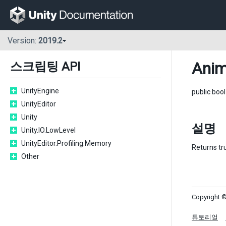
Version:
2019.2
Anim
스크립팅 API
UnityEngine
public boo
UnityEditor
Unity
설명
Unity.IO.LowLevel
UnityEditor.Profiling.Memory
Returns tr
Other
Copyright ©
튜토리얼