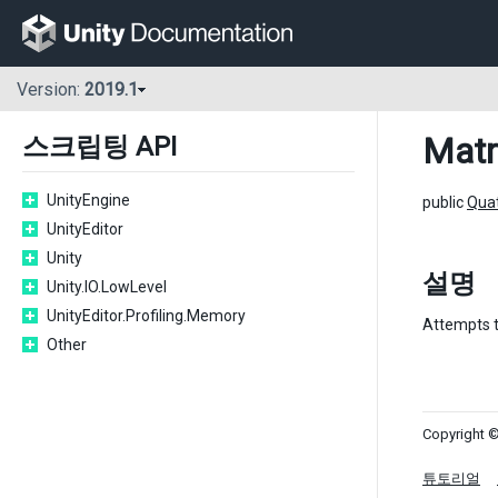
Version:
2019.1
Matr
스크립팅 API
UnityEngine
public
Qua
UnityEditor
Unity
설명
Unity.IO.LowLevel
UnityEditor.Profiling.Memory
Attempts t
Other
Copyright ©
튜토리얼