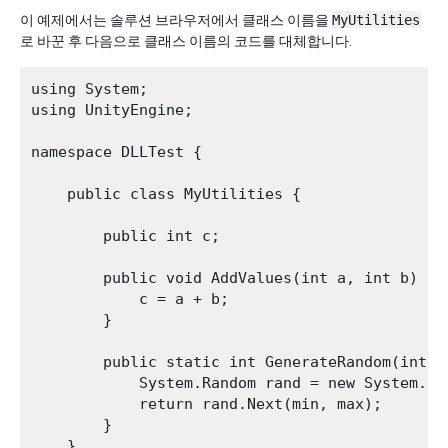
이 예제에서는 솔루션 브라우저에서 클래스 이름을
MyUtilities
로 바꾼 후 다음으로 클래스 이름의 코드를 대체합니다.
using System;   

using UnityEngine;

namespace DLLTest {

    public class MyUtilities {

        public int c;

        public void AddValues(int a, int b) {

            c = a + b;  

        }

        public static int GenerateRandom(int mi
            System.Random rand = new System.Ran
            return rand.Next(min, max);

        }

    }
