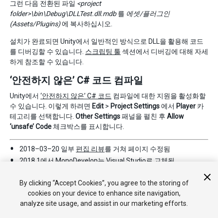
그런 다음 전환된 파일
<project
folder>\bin\Debug\DLLTest.dll.mdb
를
에셋/플러그인
(Assets/Plugins)
에 복사하십시오.
설치가 완료되면 Unity에서 일반적인 방식으로 DLL을 활용해 코드
를 디버깅할 수 있습니다.
스크립팅 툴
섹션에서 디버깅에 대해 자세
하게 참조할 수 있습니다.
‘안전하지 않은’ C# 코드 컴파일
Unity에서
‘안전하지 않은’ C# 코드
컴파일에 대한 지원을 활성화할
수 있습니다. 이렇게 하려면
Edit
>
Project Settings
에서
Player
카
테고리를 선택합니다.
Other Settings
패널을 펼친 후
Allow
‘unsafe’ Code
체크박스를 표시합니다.
2018–03–20 일부
편집 리뷰
를 거쳐 페이지 수정됨
2018.1에서 MonoDevelop는 Visual Studio로 교체됨
Unity 2018.1에서
‘안전하지 않은 C# 코드 체크박스’
추가됨
By clicking “Accept Cookies”, you agree to the storing of
cookies on your device to enhance site navigation,
analyze site usage, and assist in our marketing efforts.