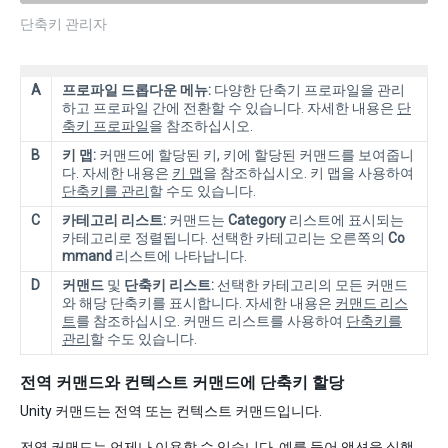
단축키 관리자
A
프로파일 드롭다운 메뉴:
다양한 단축기 프로파일을 관리
하고 프로파일 간에 전환할 수 있습니다. 자세한 내용은
단
축키 프로파일
을 참조하십시오.
B
키 맵:
커맨드에 할당된 키, 키에 할당된 커맨드를 보여줍니
다. 자세한 내용은
키 맵
을 참조하십시오. 키 맵을 사용하여
단축키를 관리
할 수도 있습니다.
C
카테고리 리스트:
커맨드는
Category
리스트에 표시되는
카테고리로 정렬됩니다. 선택한 카테고리는 오른쪽의
Co
mmand
리스트에 나타납니다.
D
커맨드
및
단축키 리스트:
선택한 카테고리의 모든 커맨드
와 해당 단축키를 표시합니다. 자세한 내용은
커맨드 리스
트
를 참조하십시오. 커맨드 리스트를 사용하여
단축키를
관리
할 수도 있습니다.
전역 커맨드와 컨텍스트 커맨드에 단축키 할당
Unity 커맨드는 전역 또는 컨텍스트 커맨드입니다.
전역 커맨드는 언제나 이용할 수 있습니다. 예를 들어 액션을 실행