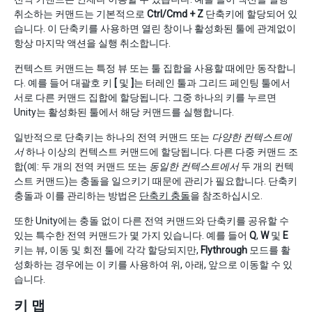
취소하는 커맨드는 기본적으로
Ctrl/Cmd + Z
단축키에 할당되어 있
습니다. 이 단축키를 사용하면 열린 창이나 활성화된 툴에 관계없이
항상 마지막 액션을 실행 취소합니다.
컨텍스트 커맨드는 특정 뷰 또는 툴 집합을 사용할 때에만 동작합니
다. 예를 들어 대괄호 키
[
및
]
는 터레인 툴과 그리드 페인팅 툴에서
서로 다른 커맨드 집합에 할당됩니다. 그중 하나의 키를 누르면
Unity는 활성화된 툴에서 해당 커맨드를 실행합니다.
일반적으로 단축키는 하나의 전역 커맨드 또는
다양한 컨텍스트에
서
하나 이상의 컨텍스트 커맨드에 할당됩니다. 다른 다중 커맨드 조
합(예: 두 개의 전역 커맨드 또는
동일한 컨텍스트에서
두 개의 컨텍
스트 커맨드)는 충돌을 일으키기 때문에 관리가 필요합니다. 단축키
충돌과 이를 관리하는 방법은
단축키 충돌
을 참조하십시오.
또한 Unity에는 충돌 없이 다른 전역 커맨드와 단축키를 공유할 수
있는 특수한 전역 커맨드가 몇 가지 있습니다. 예를 들어
Q
,
W
및
E
키는 뷰, 이동 및 회전 툴에 각각 할당되지만,
Flythrough
모드를 활
성화하는 경우에는 이 키를 사용하여 위, 아래, 앞으로 이동할 수 있
습니다.
키 맵