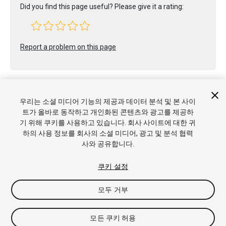
Did you find this page useful? Please give it a rating:
Report a problem on this page
우리는 소셜 미디어 기능의 제공과 데이터 분석 및 본 사이
트가 올바로 동작하고 개인화된 콘텐츠와 광고를 제공하
기 위해 쿠키를 사용하고 있습니다. 회사 사이트에 대한 귀
Copyright © 2019 Unity Technologies. Publication 2018.4
하의 사용 정보를 회사의 소셜 미디어, 광고 및 분석 협력
튜토리얼
커뮤니티 답변
기술 자료
포럼
에셋 스토어
상표 및
사와 공유합니다.
이용약관
법률정보
개인정보처리방침
쿠키
내 개인정보 판매 금
지
쿠키 기본 설정
쿠키 설정
모두 거부
모든 쿠키 허용