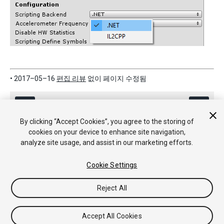
• 2017–05–16
편집 리뷰
없이 페이지 수정됨
By clicking “Accept Cookies”, you agree to the storing of
cookies on your device to enhance site navigation,
analyze site usage, and assist in our marketing efforts.
Copyright © 2018 Unity Technologies. Publication 2017.4
Cookie Settings
튜토리얼
커뮤니티 답변
기술 자료
포럼
에셋 스토어
법률정
보
개인정보처리방침
쿠키
내 개인정보 판매 금지
Reject All
Your Privacy Choices (Cookie Settings)
Accept All Cookies