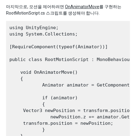
마지막으로, 모션을 제어하려면
OnAnimatorMove
를 구현하는
RootMotionScript.cs 스크립트를 생성해야 합니다.
using UnityEngine;

using System.Collections;

[RequireComponent(typeof(Animator))]

public class RootMotionScript : MonoBehaviour {
    void OnAnimatorMove()

    {

            Animator animator = GetComponent<An
            if (animator)

            {

     Vector3 newPosition = transform.position;

               newPosition.z += animator.GetFl
     transform.position = newPosition;

            }

    }
